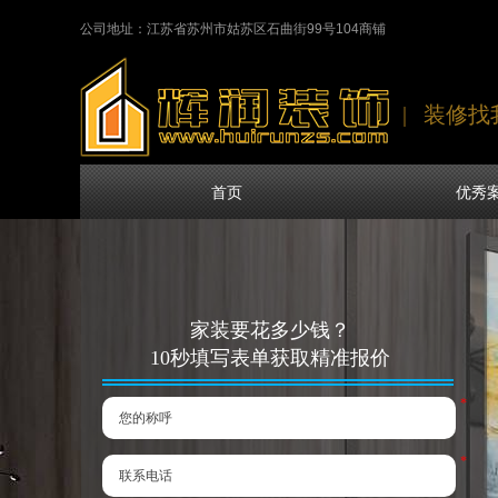
公司地址：江苏省苏州市姑苏区石曲街99号104商铺
| 装修
首页
优秀
家装要花多少钱？
10秒填写表单获取精准报价
*
*